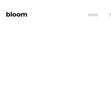
bloom
Inicio
S